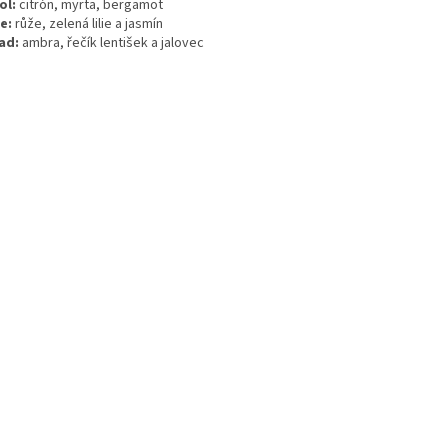
ol:
citrón, myrta, bergamot
e:
růže, zelená lilie a jasmín
ad:
ambra, řečík lentišek a jalovec