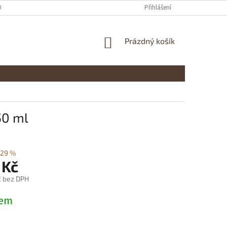
ONTAKTY
Přihlášení
NÁKUPNÍ
Prázdný košík
KOŠÍK
50 ml
29 %
 Kč
č bez DPH
dem