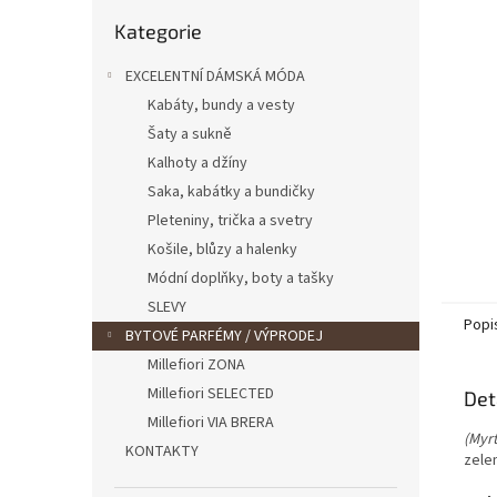
n
Přeskočit
e
Kategorie
kategorie
l
EXCELENTNÍ DÁMSKÁ MÓDA
Kabáty, bundy a vesty
Šaty a sukně
Kalhoty a džíny
Saka, kabátky a bundičky
Pleteniny, trička a svetry
Košile, blůzy a halenky
Módní doplňky, boty a tašky
SLEVY
Popi
BYTOVÉ PARFÉMY / VÝPRODEJ
Millefiori ZONA
Millefiori SELECTED
Det
Millefiori VIA BRERA
(Myrt
KONTAKTY
zelen