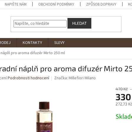
NAPIŠTE NÁM
OBCHODNÍ PODMÍNKY
ZPŮSOB DOPRAVY
K
HLEDAT
PRODEJ
KONTAKTY
SLEVY
 náplň pro aroma difuzér Mirto 250 ml
adní náplň pro aroma difuzér Mirto 2
né
cení
Podrobnosti hodnocení
Značka:
Millefiori Milano
ní
u
470 Kč
–
330
272,73 K
Měrná
Skla
ek.
cena: