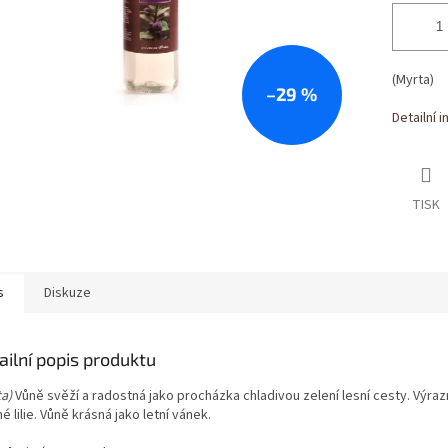
(Myrta)
–29 %
Detailní 
TISK
s
Diskuze
ailní popis produktu
a)
Vůně svěží a radostná jako procházka chladivou zelení lesní cesty. Výra
é lilie. Vůně krásná jako letní vánek.