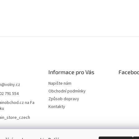
Informace pro Vás
Facebo
Napište nám
m
@
volny.cz
Obchodní podmínky
02 791 554
Způsob dopravy
inobchod.cz na Fa
Kontakty
ku
ain_store_czech