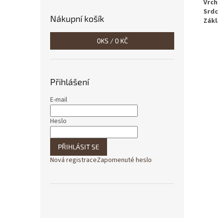
Vrch
Srdc
Nákupní košík
Zákl
0
KS /
0 KČ
Přihlášení
E-mail
Heslo
PŘIHLÁSIT SE
Nová registrace
Zapomenuté heslo