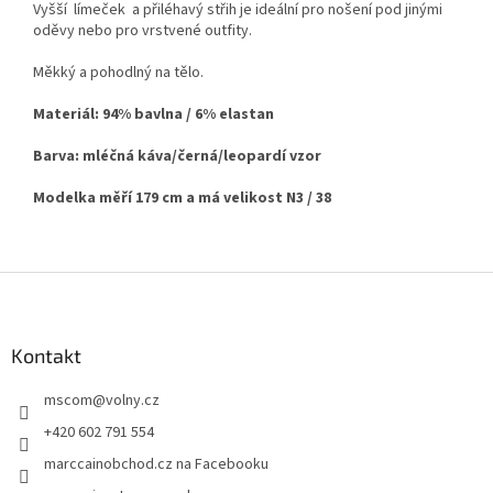
Vyšší límeček a přiléhavý střih je ideální pro nošení pod jinými
oděvy nebo pro vrstvené outfity.
Měkký a pohodlný na tělo.
Materiál: 94% bavlna / 6% elastan
Barva: mléčná káva/černá/leopardí vzor
Modelka měří 179 cm a má velikost N3 / 38
Z
á
p
a
Kontakt
t
mscom
@
volny.cz
í
+420 602 791 554
marccainobchod.cz na Facebooku