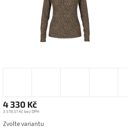
4 330 Kč
3 578,51 Kč bez DPH
Měrná
Zvolte variantu
cena: