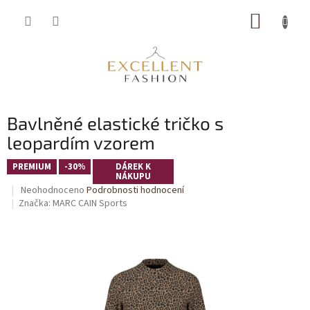
Přejít
NÁKUP
na
obsah
KOŠÍK
Bavlněné elastické tričko s
leopardím vzorem
PREMIUM
-30%
DÁREK K
NÁKUPU
Průměrné
Neohodnoceno
Podrobnosti hodnocení
hodnocení
Značka:
MARC CAIN Sports
produktu
je
0,0
z
5
hvězdiček.