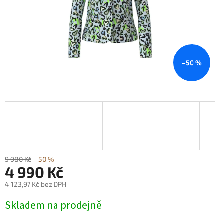
–50 %
9 980 Kč
–50 %
4 990 Kč
4 123,97 Kč bez DPH
Měrná
Skladem na prodejně
cena: