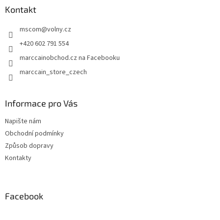
a
Kontakt
t
mscom
@
volny.cz
í
+420 602 791 554
marccainobchod.cz na Facebooku
marccain_store_czech
Informace pro Vás
Napište nám
Obchodní podmínky
Způsob dopravy
Kontakty
Facebook