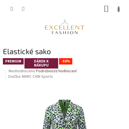
Přejít
NÁKUP
na
obsah
KOŠÍK
Elastické sako
PREMIUM
DÁREK K
-50%
NÁKUPU
Průměrné
Neohodnoceno
Podrobnosti hodnocení
hodnocení
Značka:
MARC CAIN Sports
produktu
je
0,0
z
5
hvězdiček.