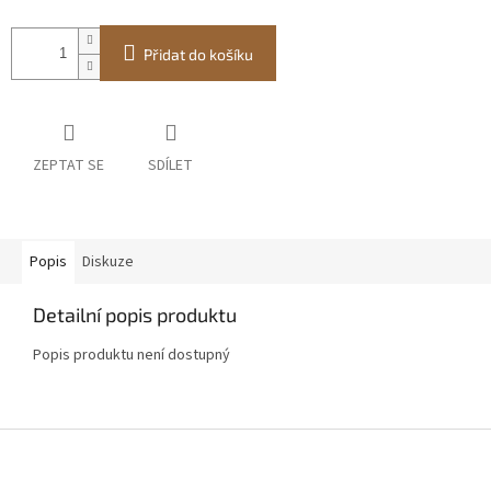
Přidat do košíku
ZEPTAT SE
SDÍLET
Popis
Diskuze
Detailní popis produktu
Popis produktu není dostupný
Z
á
p