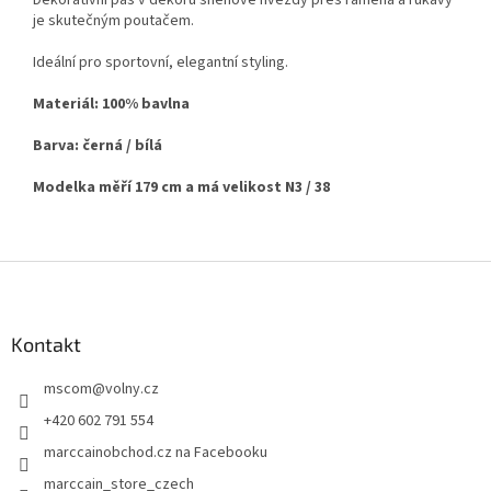
Dekorativní pás v dekoru sněhové hvězdy přes ramena a rukávy
je skutečným poutačem.
Ideální pro sportovní, elegantní styling.
Materiál: 100% bavlna
Barva: černá / bílá
Modelka měří 179 cm a má velikost N3 / 38
Z
á
p
a
Kontakt
t
mscom
@
volny.cz
í
+420 602 791 554
marccainobchod.cz na Facebooku
marccain_store_czech