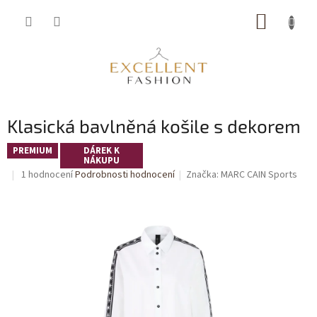
Přejít
NÁKUP
na
obsah
KOŠÍK
Klasická bavlněná košile s dekorem
PREMIUM
DÁREK K
NÁKUPU
Průměrné
1 hodnocení
Podrobnosti hodnocení
Značka:
MARC CAIN Sports
hodnocení
produktu
je
5,0
z
5
hvězdiček.