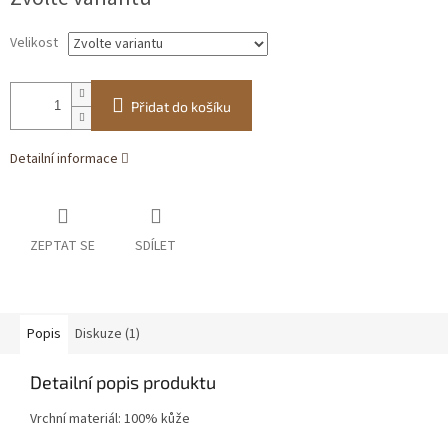
cena:
Velikost
Přidat do košíku
Detailní informace
ZEPTAT SE
SDÍLET
Popis
Diskuze (1)
Detailní popis produktu
Vrchní materiál: 100% kůže