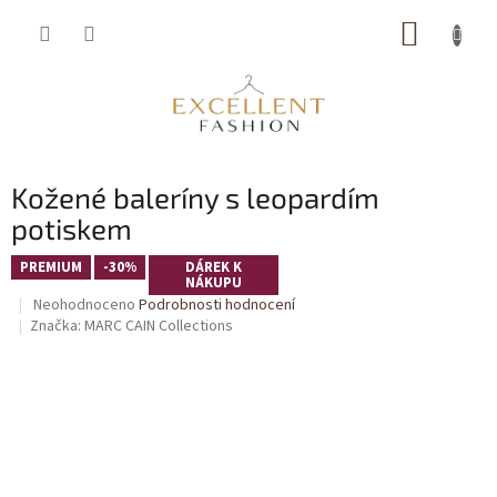
Přejít
NÁKUP
na
obsah
KOŠÍK
Kožené baleríny s leopardím
potiskem
PREMIUM
-30%
DÁREK K
NÁKUPU
Průměrné
Neohodnoceno
Podrobnosti hodnocení
hodnocení
Značka:
MARC CAIN Collections
produktu
je
0,0
z
5
hvězdiček.