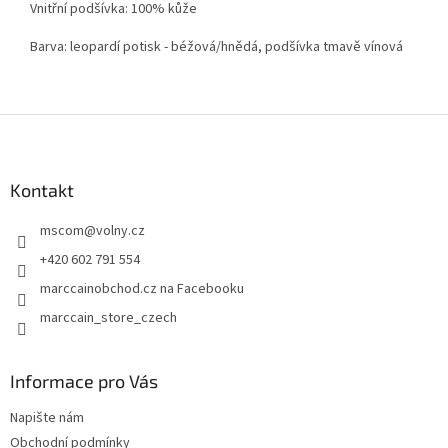
Vnitřní podšívka: 100% kůže
Barva: leopardí potisk - béžová/hnědá, podšívka tmavě vínová
Z
á
p
a
Kontakt
t
mscom
@
volny.cz
í
+420 602 791 554
marccainobchod.cz na Facebooku
marccain_store_czech
Informace pro Vás
Napište nám
Obchodní podmínky