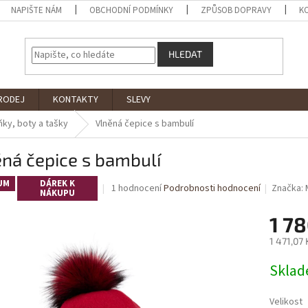
NAPIŠTE NÁM
OBCHODNÍ PODMÍNKY
ZPŮSOB DOPRAVY
K
HLEDAT
PRODEJ
KONTAKTY
SLEVY
ky, boty a tašky
Vlněná čepice s bambulí
ná čepice s bambulí
UM
DÁREK K
Průměrné
1 hodnocení
Podrobnosti hodnocení
Značka:
NÁKUPU
hodnocení
produktu
1 78
je
5,0
1 471,07
z
Měrná
5
Sklad
cena:
hvězdiček.
Velikost