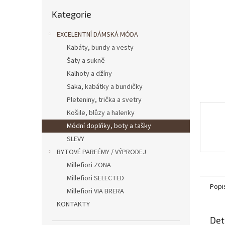
n
Přeskočit
e
Kategorie
kategorie
l
EXCELENTNÍ DÁMSKÁ MÓDA
Kabáty, bundy a vesty
Šaty a sukně
Kalhoty a džíny
Saka, kabátky a bundičky
Pleteniny, trička a svetry
Košile, blůzy a halenky
Módní doplňky, boty a tašky
SLEVY
BYTOVÉ PARFÉMY / VÝPRODEJ
Millefiori ZONA
Millefiori SELECTED
Popi
Millefiori VIA BRERA
KONTAKTY
Det