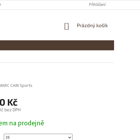
ONTAKTY
Přihlášení
NÁKUPNÍ
Prázdný košík
KOŠÍK
MARC CAIN Sports
0 Kč
 Kč bez DPH
em na prodejně