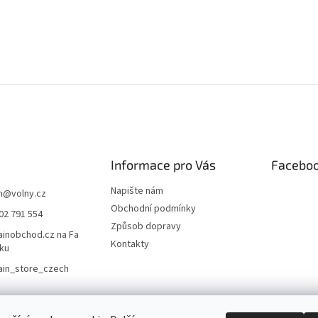
Informace pro Vás
Facebo
Napište nám
m
@
volny.cz
Obchodní podmínky
02 791 554
Způsob dopravy
inobchod.cz na Fa
Kontakty
ku
ain_store_czech