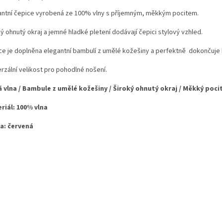
antní čepice vyrobená ze 100% vlny s příjemným, měkkým pocitem.
ý ohnutý okraj a jemné hladké pletení dodávají čepici stylový vzhled.
ce je doplněna elegantní bambulí z umělé kožešiny a perfektně dokončuje k
rzální velikost pro pohodlné nošení.
á vlna / Bambule z umělé kožešiny / Široký ohnutý okraj / Měkký poci
riál: 100% vlna
a: červená