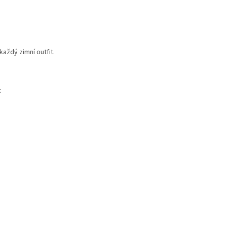
aždý zimní outfit.
t