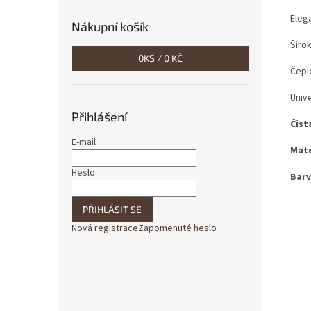
Eleg
Nákupní košík
Širok
0
KS /
0 KČ
Čepi
Unive
Přihlášení
Čist
E-mail
Mate
Heslo
Barv
PŘIHLÁSIT SE
Nová registrace
Zapomenuté heslo