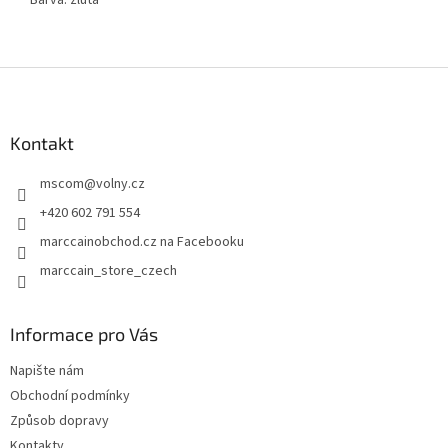
Barva: žlutá
Z
á
p
a
Kontakt
t
mscom
@
volny.cz
í
+420 602 791 554
marccainobchod.cz na Facebooku
marccain_store_czech
Informace pro Vás
Napište nám
Obchodní podmínky
Způsob dopravy
Kontakty