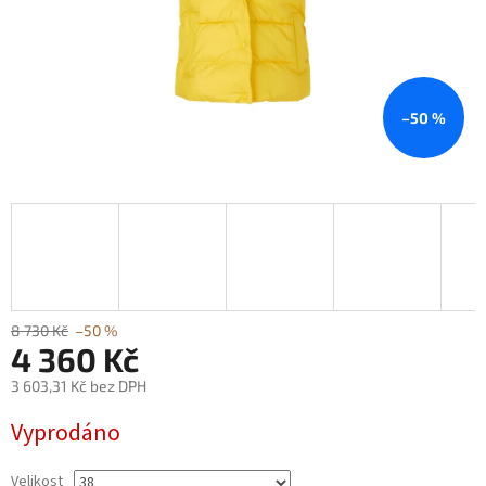
–50 %
8 730 Kč
–50 %
4 360 Kč
3 603,31 Kč bez DPH
Měrná
Vyprodáno
cena:
Velikost