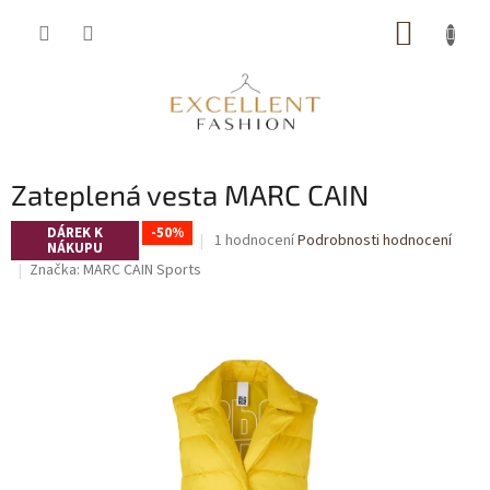
Přejít
NÁKUP
na
obsah
KOŠÍK
Zateplená vesta MARC CAIN
DÁREK K
-50%
Průměrné
1 hodnocení
Podrobnosti hodnocení
NÁKUPU
hodnocení
Značka:
MARC CAIN Sports
produktu
je
5,0
z
5
hvězdiček.