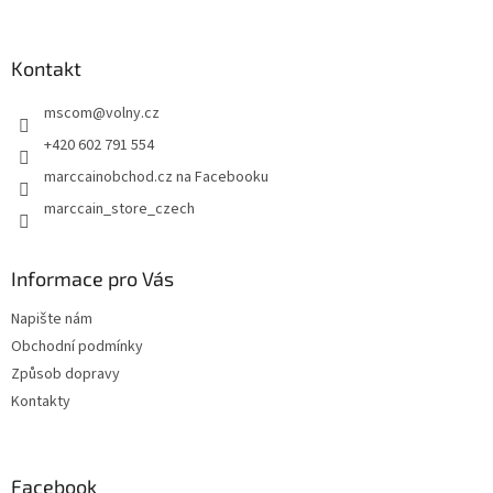
á
p
a
Kontakt
t
mscom
@
volny.cz
í
+420 602 791 554
marccainobchod.cz na Facebooku
marccain_store_czech
Informace pro Vás
Napište nám
Obchodní podmínky
Způsob dopravy
Kontakty
Facebook