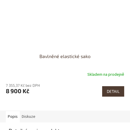
Bavlněné elastické sako
Skladem na prodejně
Průměrné
hodnocení
7 355,37 Kč bez DPH
produktu
8 900 Kč
je
DETAIL
5,0
z
5
hvězdiček.
Popis
Diskuze