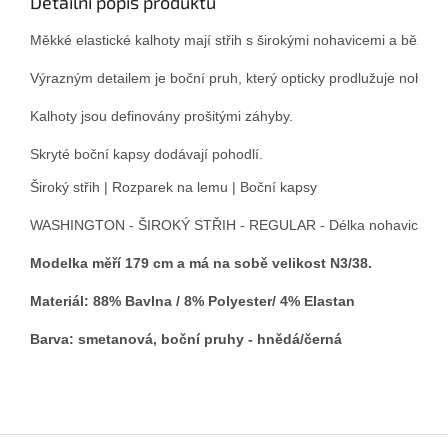
Detailní popis produktu
Měkké elastické kalhoty mají střih s širokými nohavicemi a běžnou
Výrazným detailem je boční pruh, který opticky prodlužuje nohavi
Kalhoty jsou definovány prošitými záhyby. 
Skryté boční kapsy dodávají pohodlí. 
Široký střih | Rozparek na lemu | Boční kapsy
WASHINGTON - ŠIROKÝ STŘIH - REGULAR - Délka nohavic: 81 
Modelka měří 179 cm a má na sobě velikost N3/38.
Materiál: 88% Bavlna / 8% Polyester/ 4% Elastan
Barva: smetanová, boční pruhy - hnědá/černá
Z