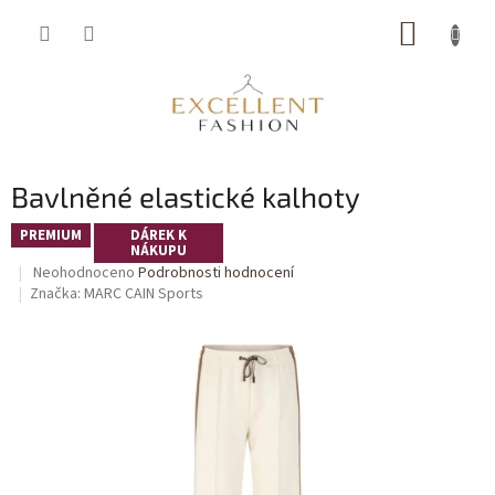
Přejít
NÁKUP
na
obsah
KOŠÍK
Bavlněné elastické kalhoty
PREMIUM
DÁREK K
NÁKUPU
Průměrné
Neohodnoceno
Podrobnosti hodnocení
hodnocení
Značka:
MARC CAIN Sports
produktu
je
0,0
z
5
hvězdiček.