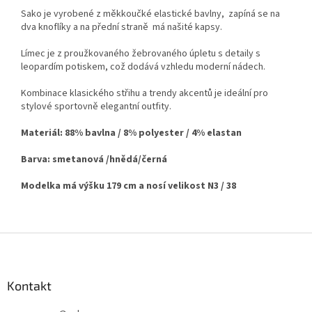
Sako je vyrobené z měkkoučké elastické bavlny, zapíná se na
dva knoflíky a na přední straně má našité kapsy.
Límec je z proužkovaného žebrovaného úpletu s detaily s
leopardím potiskem, což dodává vzhledu moderní nádech.
Kombinace klasického střihu a trendy akcentů je ideální pro
stylové sportovně elegantní outfity.
Materiál: 88% bavlna / 8% polyester / 4% elastan
Barva: smetanová /hnědá/černá
Modelka má výšku 179 cm a nosí velikost N3 / 38
Z
á
p
a
Kontakt
t