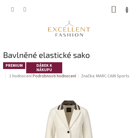
Přejít
NÁKUP
na
obsah
KOŠÍK
Bavlněné elastické sako
PREMIUM
DÁREK K
NÁKUPU
Průměrné
1 hodnocení
Podrobnosti hodnocení
Značka:
MARC CAIN Sports
hodnocení
produktu
je
5,0
z
5
hvězdiček.