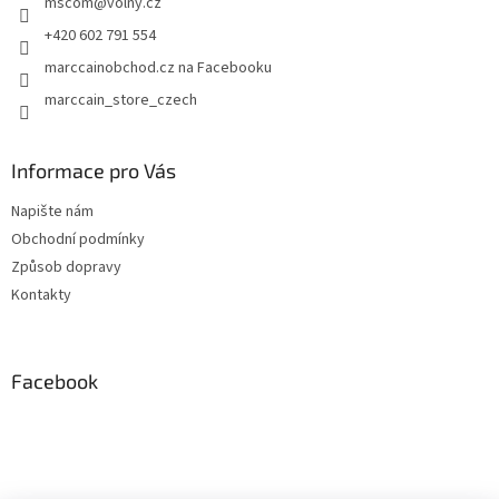
mscom
@
volny.cz
í
+420 602 791 554
marccainobchod.cz na Facebooku
marccain_store_czech
Informace pro Vás
Napište nám
Obchodní podmínky
Způsob dopravy
Kontakty
Facebook